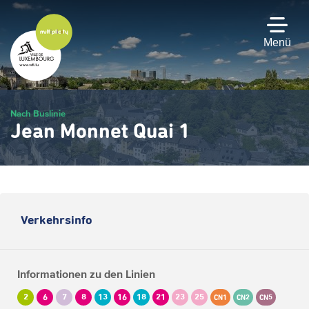
Zum
Hauptinhalt
gehen
Menü
Nach Buslinie
Jean Monnet Quai 1
Verkehrsinfo
Informationen zu den Linien
2
6
7
8
13
16
18
21
23
25
CN1
CN2
CN5