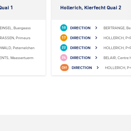
Quai 1
Hollerich, Kierfecht Quai 2
EINSEL, Buergaass
DIRECTION
BERTRANGE, Bell
10
RASSEN, Primeurs
DIRECTION
HOLLERICH, P+R
17
WALD, Peternelchen
DIRECTION
HOLLERICH, P+R
22
ENTS, Waassertuerm
DIRECTION
BELAIR, Centre H
24
DIRECTION
HOLLERICH, P+R
CN1