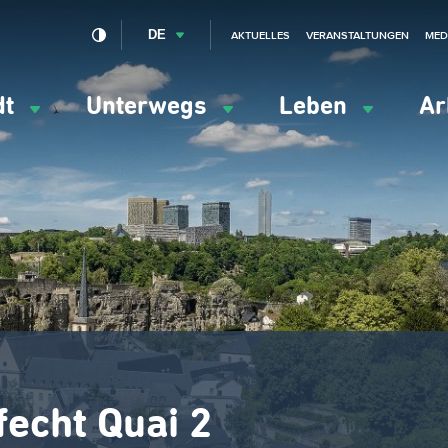
DE
AKTUELLES
VERANSTALTUNGEN
MED
dt
Unterwegs
Leben
Ar
ation
ipale
fecht Quai 2