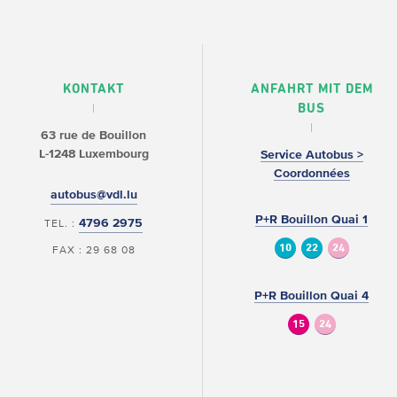
KONTAKT
ANFAHRT MIT DEM
BUS
63 rue de Bouillon
L-1248 Luxembourg
Service Autobus >
Coordonnées
autobus@vdl.lu
P+R Bouillon Quai 1
4796 2975
TEL. :
10
22
24
FAX : 29 68 08
P+R Bouillon Quai 4
15
24