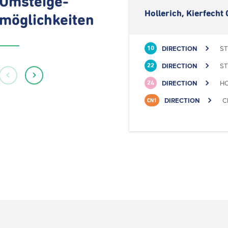
Umsteige-
Hollerich, Kierfecht 
möglichkeiten
DIRECTION
ST
10
DIRECTION
ST
22
DIRECTION
HO
24
DIRECTION
C
CN1