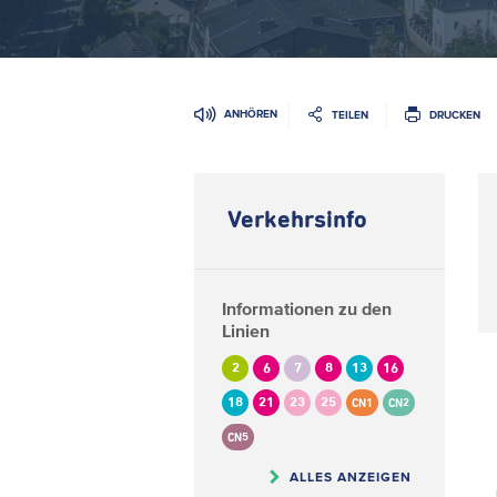
ANHÖREN
TEILEN
DRUCKEN
Verkehrsinfo
Informationen zu den
Linien
2
6
7
8
13
16
18
21
23
25
CN1
CN2
CN5
ALLES ANZEIGEN