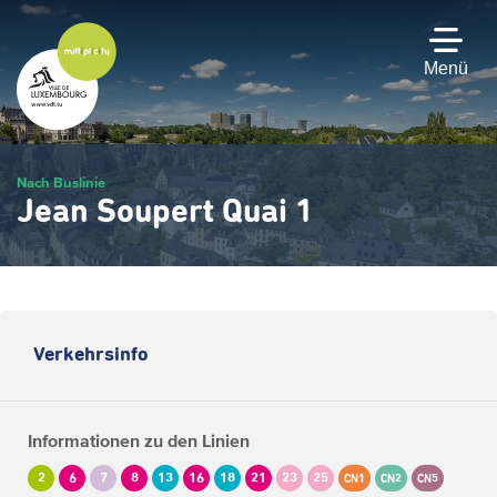
Zum
Hauptinhalt
gehen
Menü
Nach Buslinie
Jean Soupert Quai 1
Verkehrsinfo
Informationen zu den Linien
2
6
7
8
13
16
18
21
23
25
CN1
CN2
CN5