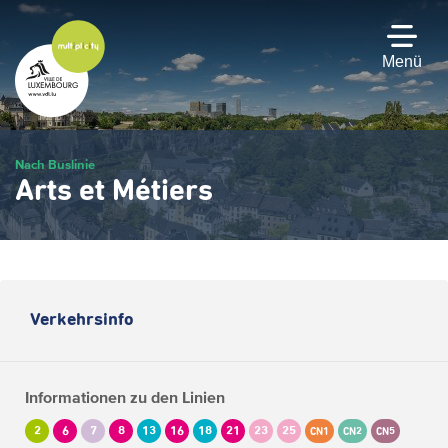
Zum
Hauptinhalt
gehen
Menü
Nach Buslinie
Arts et Métiers
Verkehrsinfo
Informationen zu den Linien
2
6
7
8
13
16
18
21
23
25
CN1
CN2
CN5