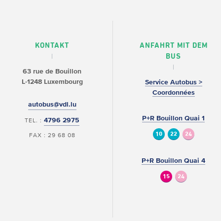
KONTAKT
ANFAHRT MIT DEM
BUS
63 rue de Bouillon
L-1248 Luxembourg
Service Autobus >
Coordonnées
autobus@vdl.lu
P+R Bouillon Quai 1
4796 2975
TEL. :
10
22
24
FAX : 29 68 08
P+R Bouillon Quai 4
15
24