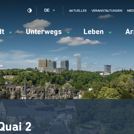
DE
AKTUELLES
VERANSTALTUNGEN
MED
dt
Unterwegs
Leben
Ar
ation
ipale
Quai 2