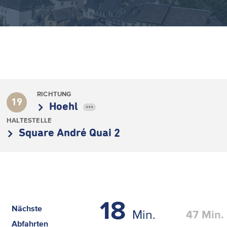
RICHTUNG
19
Hoehl
•••
HALTESTELLE
Square André Quai 2
18
Nächste
Min.
47
Min.
Abfahrten