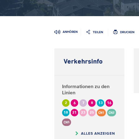
ANHÖREN
TEILEN
DRUCKEN
Verkehrsinfo
Informationen zu den
Linien
2
6
7
8
13
16
18
21
23
25
CN1
CN2
CN5
ALLES ANZEIGEN