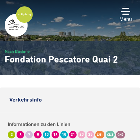
Zum
Hauptinhalt
gehen
Menü
Nach Buslinie
Fondation Pescatore Quai 2
Verkehrsinfo
Informationen zu den Linien
2
6
7
8
13
16
18
21
23
25
CN1
CN2
CN5