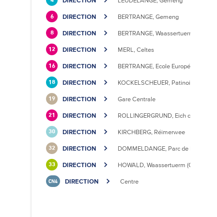
DIRECTION
LEUDELANGE, Gemeng
4
DIRECTION
BERTRANGE, Gemeng
6
DIRECTION
BERTRANGE, Waassertuerm
8
DIRECTION
MERL, Celtes
12
DIRECTION
BERTRANGE, Ecole Européenne II
16
DIRECTION
KOCKELSCHEUER, Patinoire
18
DIRECTION
Gare Centrale
19
DIRECTION
ROLLINGERGRUND, Eich centre cultu
21
DIRECTION
KIRCHBERG, Réimerwee
30
DIRECTION
DOMMELDANGE, Parc de l'Europe
32
DIRECTION
HOWALD, Waassertuerm (CIPA)
33
DIRECTION
Centre
CN4