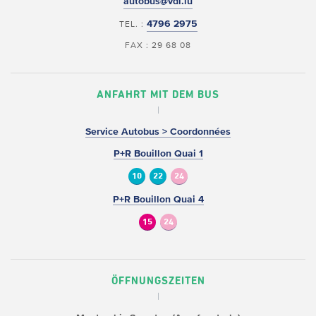
autobus@vdl.lu
4796 2975
TEL. :
FAX : 29 68 08
ANFAHRT MIT DEM BUS
Service Autobus > Coordonnées
P+R Bouillon Quai 1
10
22
24
P+R Bouillon Quai 4
15
24
ÖFFNUNGSZEITEN