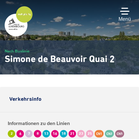
Zum
Hauptinhalt
gehen
Menü
Nach Buslinie
Simone de Beauvoir Quai 2
Verkehrsinfo
Informationen zu den Linien
2
6
7
8
13
16
18
21
23
25
CN1
CN2
CN5