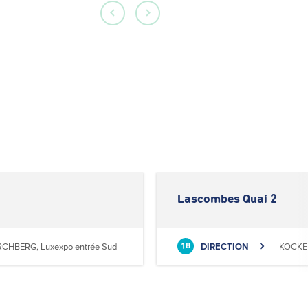
Lascombes Quai 2
RCHBERG, Luxexpo entrée Sud
DIRECTION
KOCKEL
18