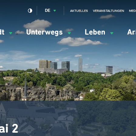
DE
AKTUELLES
VERANSTALTUNGEN
MED
dt
Unterwegs
Leben
Ar
ation
ipale
i 2