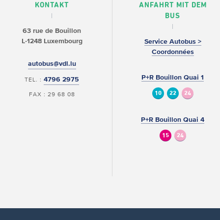
KONTAKT
ANFAHRT MIT DEM
BUS
63 rue de Bouillon
L-1248 Luxembourg
Service Autobus >
Coordonnées
autobus@vdl.lu
P+R Bouillon Quai 1
4796 2975
TEL. :
10
22
24
FAX : 29 68 08
P+R Bouillon Quai 4
15
24