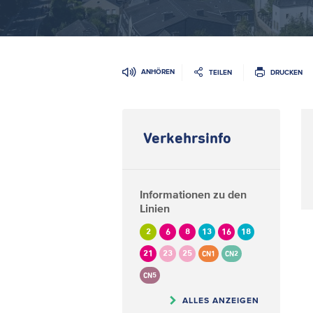
ANHÖREN
TEILEN
DRUCKEN
Verkehrsinfo
Informationen zu den
Linien
2
6
8
13
16
18
21
23
25
CN1
CN2
CN5
ALLES ANZEIGEN