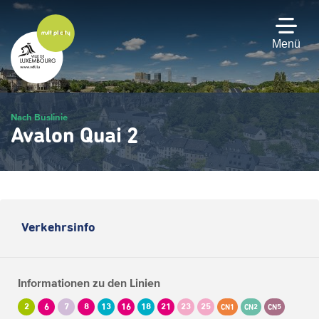
Zum
Hauptinhalt
gehen
Menü
Nach Buslinie
Avalon Quai 2
Verkehrsinfo
Informationen zu den Linien
2
6
7
8
13
16
18
21
23
25
CN1
CN2
CN5