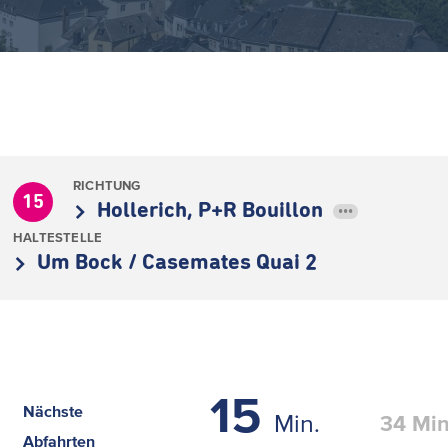
RICHTUNG
15
Hollerich, P+R Bouillon
•••
HALTESTELLE
Um Bock / Casemates Quai 2
15
Nächste
Min.
34
Min
Abfahrten