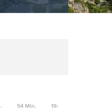
.
54
Min.
19:43