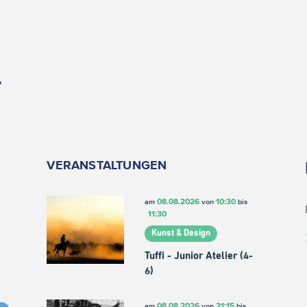
.
VERANSTALTUNGEN
08.08.2026
10:30
am
von
bis
11:30
Kunst & Design
Tuffi - Junior Atelier (4-
6)
08.08.2026
21:15
am
von
bis