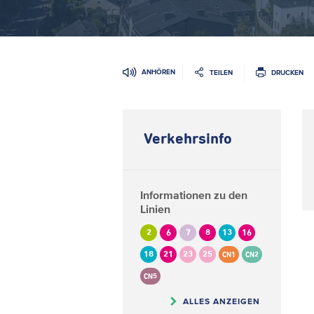
ANHÖREN
TEILEN
DRUCKEN
Verkehrsinfo
Informationen zu den
Linien
2
6
7
8
13
16
18
21
23
25
CN1
CN2
CN5
ALLES ANZEIGEN