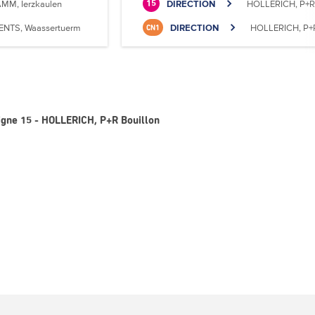
MM, Ierzkaulen
DIRECTION
HOLLERICH, P+R 
15
ENTS, Waassertuerm
DIRECTION
HOLLERICH, P+R
CN1
igne 15 - HOLLERICH, P+R Bouillon