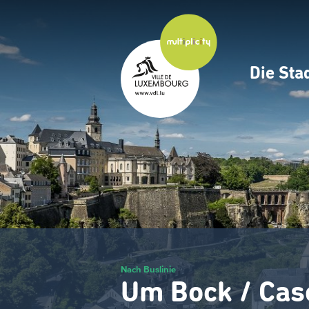
Zum
Hauptinhalt
gehen
Die Sta
Navig
princ
Nach Buslinie
Um Bock / Cas