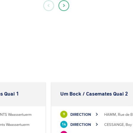
s Quai 1
Um Bock / Casemates Quai 2
NTS Waassertuerm
DIRECTION
HAMM, Rue de Bi
9
nts Waassertuerm
DIRECTION
CESSANGE, Boy
14