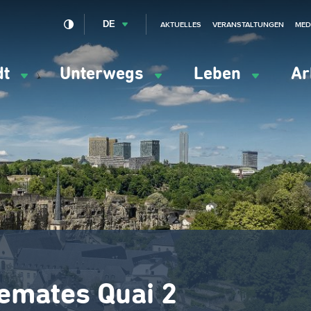
DE
AKTUELLES
VERANSTALTUNGEN
MED
dt
Unterwegs
Leben
Ar
ation
ipale
emates Quai 2