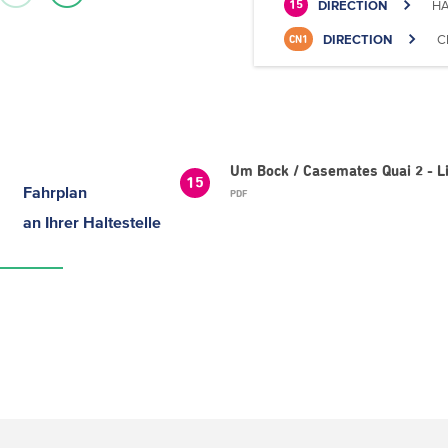
DIRECTION
HA
15
DIRECTION
C
CN1
Um Bock / Casemates Quai 2 - L
15
Fahrplan
PDF
an Ihrer Haltestelle