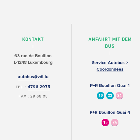
KONTAKT
ANFAHRT MIT DEM
BUS
63 rue de Bouillon
L-1248 Luxembourg
Service Autobus >
Coordonnées
autobus@vdl.lu
P+R Bouillon Quai 1
4796 2975
TEL. :
10
22
24
FAX : 29 68 08
P+R Bouillon Quai 4
15
24