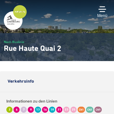
Zum
Hauptinhalt
gehen
Menü
Nach Buslinie
Rue Haute Quai 2
Verkehrsinfo
Informationen zu den Linien
2
6
7
8
13
16
18
21
23
25
CN1
CN2
CN5