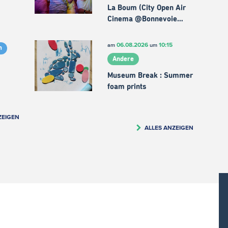
La Boum (City Open Air
Cinema @Bonnevoie…
06.08.2026
10:15
am
um
m
Andere
Museum Break : Summer
foam prints
ZEIGEN
ALLES ANZEIGEN