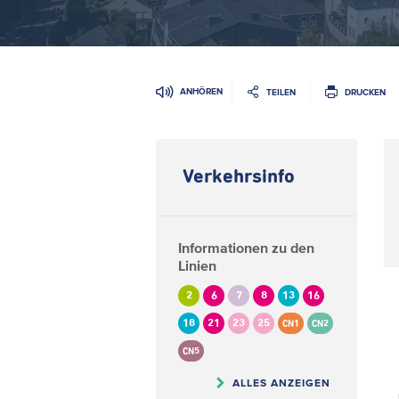
ANHÖREN
TEILEN
DRUCKEN
Verkehrsinfo
Informationen zu den
Linien
2
6
7
8
13
16
18
21
23
25
CN1
CN2
CN5
ALLES ANZEIGEN