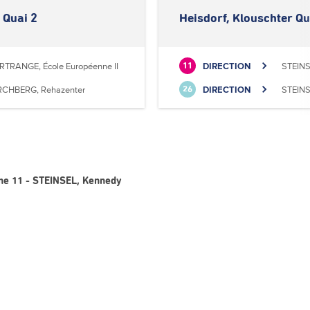
 Quai 2
Heisdorf, Klouschter Qu
RTRANGE, École Européenne II
DIRECTION
STEINS
11
RCHBERG, Rehazenter
DIRECTION
STEINS
26
gne 11 - STEINSEL, Kennedy