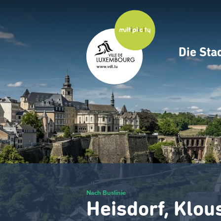
Zum
Hauptinhalt
gehen
Die Sta
Navig
princ
Nach Buslinie
Heisdorf, Klou