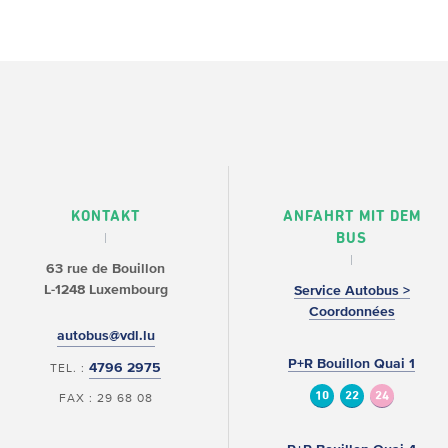
KONTAKT
ANFAHRT MIT DEM
BUS
63 rue de Bouillon
L-1248 Luxembourg
Service Autobus >
Coordonnées
autobus@vdl.lu
P+R Bouillon Quai 1
4796 2975
TEL. :
10
22
24
FAX : 29 68 08