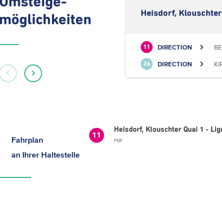
Umsteige-
Heisdorf, Klouschter
möglichkeiten
DIRECTION
BE
11
DIRECTION
KI
26
Heisdorf, Klouschter Quai 1 - Li
11
Fahrplan
PDF
an Ihrer Haltestelle