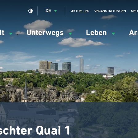
DE
AKTUELLES
VERANSTALTUNGEN
MED
dt
Unterwegs
Leben
Ar
ation
ipale
schter Quai 1