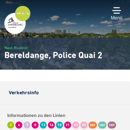
Zum
Hauptinhalt
gehen
Menü
Nach Buslinie
Bereldange, Police Quai 2
Verkehrsinfo
Informationen zu den Linien
2
6
7
8
13
16
18
21
23
25
CN1
CN2
CN5