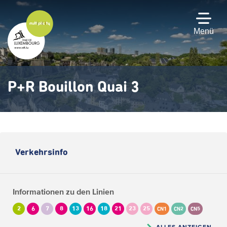
Zum
Hauptinhalt
gehen
Menü
P+R Bouillon Quai 3
Verkehrsinfo
Informationen zu den Linien
2
6
7
8
13
16
18
21
23
25
CN1
CN2
CN5
ALLES ANZEIGEN