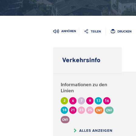
ANHÖREN
TEILEN
DRUCKEN
Verkehrsinfo
Informationen zu den
Linien
2
6
7
8
13
16
18
21
23
25
CN1
CN2
CN5
ALLES ANZEIGEN