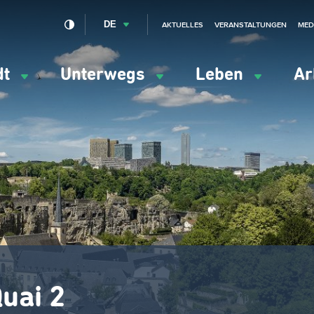
DE
AKTUELLES
VERANSTALTUNGEN
MED
dt
Unterwegs
Leben
Ar
ation
ipale
uai 2