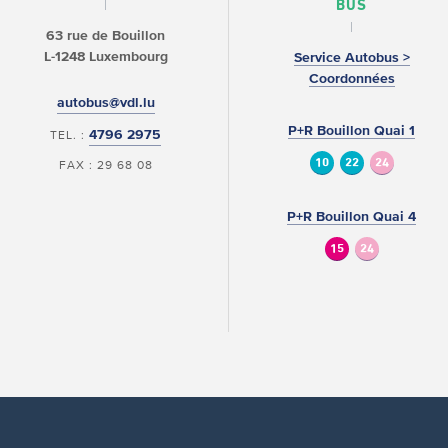
BUS
63 rue de Bouillon
L-1248 Luxembourg
Service Autobus >
Coordonnées
autobus@vdl.lu
P+R Bouillon Quai 1
4796 2975
TEL. :
10
22
24
FAX : 29 68 08
P+R Bouillon Quai 4
15
24