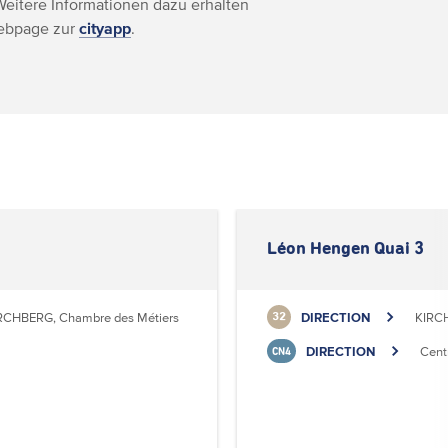
Weitere Informationen dazu erhalten
Webpage zur
cityapp
.
Léon Hengen Quai 3
RCHBERG, Chambre des Métiers
DIRECTION
KIRC
32
DIRECTION
Cent
CN4