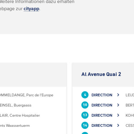
Weitere Informationen dazu erhalten
Webpage zur
cityapp
.
Al Avenue Quai 2
MMELDANGE, Parc de l'Europe
DIRECTION
LEU
4
EINSEL, Buergaass
DIRECTION
BERT
10
LAIR, Centre Hospitalier
DIRECTION
KOHL
13
nts Waassertuerm
DIRECTION
CESS
14