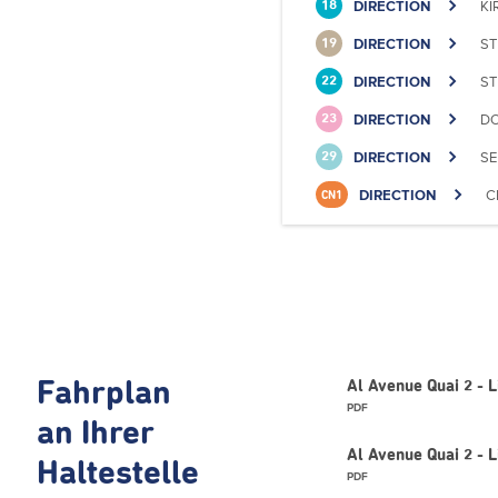
DIRECTION
KI
18
DIRECTION
ST
19
DIRECTION
ST
22
DIRECTION
DO
23
DIRECTION
SE
29
DIRECTION
C
CN1
Fahrplan
Al Avenue Quai 2 -
PDF
an Ihrer
Al Avenue Quai 2 - 
Haltestelle
PDF