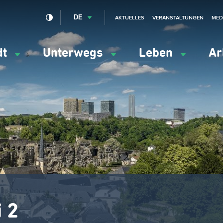
DE
AKTUELLES
VERANSTALTUNGEN
MED
dt
Unterwegs
Leben
Ar
ation
ipale
 2