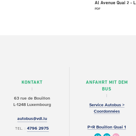
Al Avenue Quai 2 -
PDF
KONTAKT
ANFAHRT MIT DEM
BUS
63 rue de Bouillon
L-1248 Luxembourg
Service Autobus >
Coordonnées
autobus@vdl.lu
P+R Bouillon Quai 1
4796 2975
TEL. :