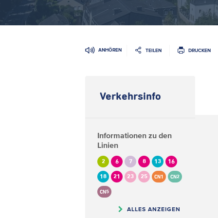
ANHÖREN
TEILEN
DRUCKEN
Verkehrsinfo
Informationen zu den
Linien
2
6
7
8
13
16
18
21
23
25
CN1
CN2
CN5
ALLES ANZEIGEN