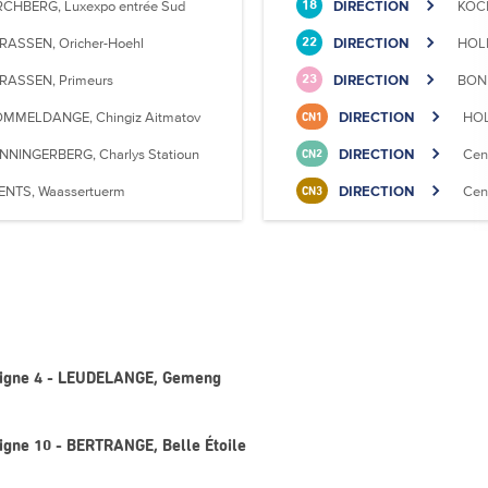
RCHBERG, Luxexpo entrée Sud
DIRECTION
KOCK
18
RASSEN, Oricher-Hoehl
DIRECTION
HOLL
22
RASSEN, Primeurs
DIRECTION
BONN
23
MMELDANGE, Chingiz Aitmatov
DIRECTION
HOL
CN1
NNINGERBERG, Charlys Statioun
DIRECTION
Cen
CN2
ENTS, Waassertuerm
DIRECTION
Cen
CN3
 Ligne 4 - LEUDELANGE, Gemeng
Ligne 10 - BERTRANGE, Belle Étoile