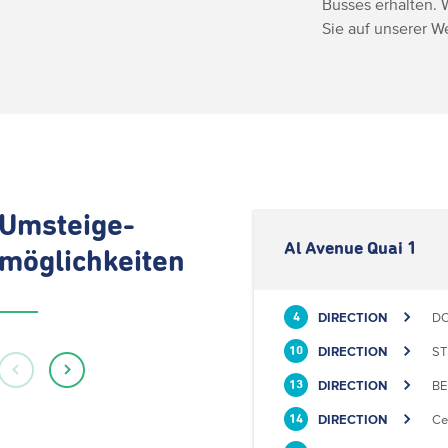
Busses erhalten. 
Sie auf unserer 
Umsteige-
Al Avenue Quai 1
möglichkeiten
DIRECTION
DO
4
DIRECTION
ST
10
DIRECTION
BE
13
DIRECTION
Ce
14