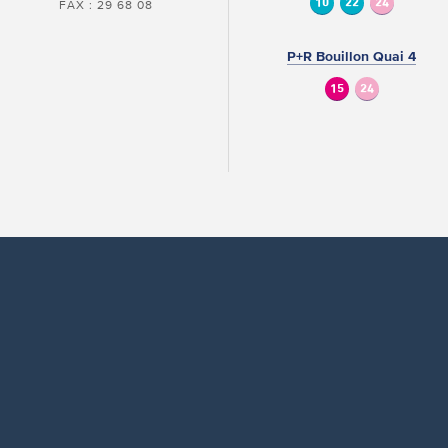
10
22
24
FAX : 29 68 08
P+R Bouillon Quai 4
15
24