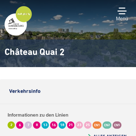
Zum
Hauptinhalt
gehen
Menü
Château Quai 2
Verkehrsinfo
Informationen zu den Linien
2
6
7
8
13
16
18
21
23
25
CN1
CN2
CN5
ALLES ANZEIGEN