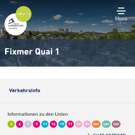
Zum
Hauptinhalt
gehen
Menü
Fixmer Quai 1
Verkehrsinfo
Informationen zu den Linien
2
6
7
8
13
16
18
21
23
25
CN1
CN2
CN5
ALLES ANZEIGEN