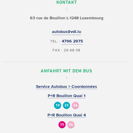
KONTAKT
63 rue de Bouillon
L-1248 Luxembourg
autobus@vdl.lu
4796 2975
TEL. :
FAX : 29 68 08
ANFAHRT MIT DEM BUS
Service Autobus > Coordonnées
P+R Bouillon Quai 1
10
22
24
P+R Bouillon Quai 4
15
24