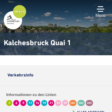
Zum
Hauptinhalt
gehen
Menü
Kalchesbruck Quai 1
Verkehrsinfo
Informationen zu den Linien
2
6
8
13
16
18
21
23
25
CN1
CN2
CN5
ALLES ANZEIGEN