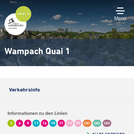
Zum
Hauptinhalt
gehen
Menü
Wampach Quai 1
Verkehrsinfo
Informationen zu den Linien
2
6
8
13
16
18
21
23
25
CN1
CN2
CN5
ALLES ANZEIGEN