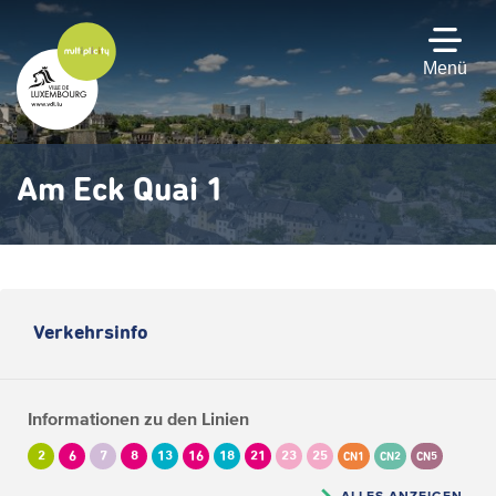
Zum
Hauptinhalt
gehen
Menü
Am Eck Quai 1
Verkehrsinfo
Informationen zu den Linien
2
6
7
8
13
16
18
21
23
25
CN1
CN2
CN5
ALLES ANZEIGEN