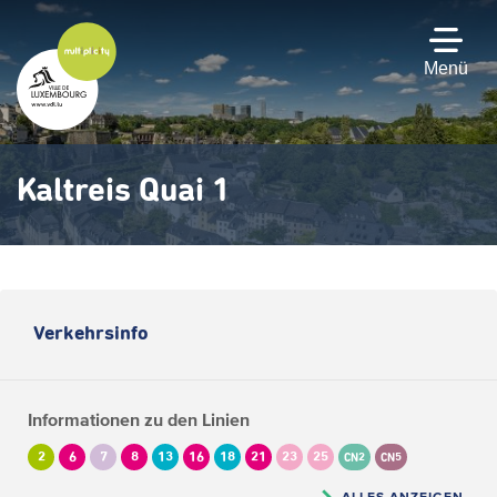
Zum
Hauptinhalt
gehen
Menü
Kaltreis Quai 1
Verkehrsinfo
Informationen zu den Linien
2
6
7
8
13
16
18
21
23
25
CN2
CN5
ALLES ANZEIGEN