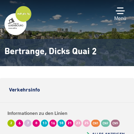
Zum
Hauptinhalt
gehen
Menü
Bertrange, Dicks Quai 2
Verkehrsinfo
Informationen zu den Linien
2
6
7
8
13
16
18
21
23
25
CN1
CN2
CN5
ALLES ANZEIGEN