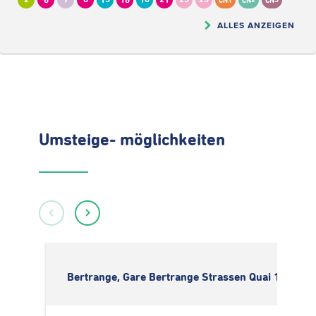
2
6
7
8
13
16
18
21
23
25
CN1
CN2
CN5
ALLES ANZEIGEN
Umsteige- möglichkeiten
Bertrange, Gare Bertrange Strassen Quai 1