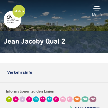
Zum
Hauptinhalt
gehen
Menü
Jean Jacoby Quai 2
Verkehrsinfo
Informationen zu den Linien
2
6
7
8
13
16
18
21
23
25
CN1
CN2
CN5
ALLES ANZEIGEN