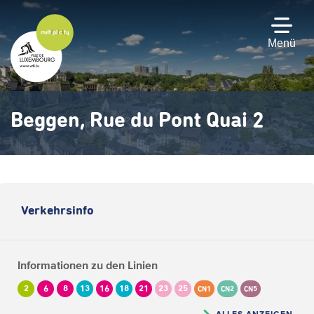
Zum
Hauptinhalt
gehen
Menü
Beggen, Rue du Pont Quai 2
Verkehrsinfo
Informationen zu den Linien
2
6
8
13
16
18
21
23
25
CN1
CN2
CN5
ALLES ANZEIGEN