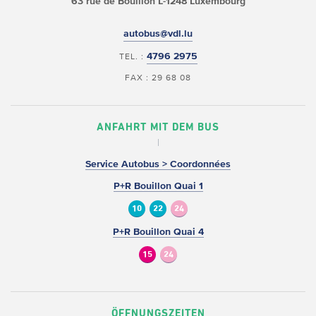
63 rue de Bouillon
L-1248 Luxembourg
autobus@vdl.lu
4796 2975
TEL. :
FAX : 29 68 08
ANFAHRT MIT DEM BUS
Service Autobus > Coordonnées
P+R Bouillon Quai 1
10
22
24
P+R Bouillon Quai 4
15
24
ÖFFNUNGSZEITEN