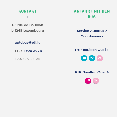
KONTAKT
ANFAHRT MIT DEM
BUS
63 rue de Bouillon
L-1248 Luxembourg
Service Autobus >
Coordonnées
autobus@vdl.lu
P+R Bouillon Quai 1
4796 2975
TEL. :
10
22
24
FAX : 29 68 08
P+R Bouillon Quai 4
15
24