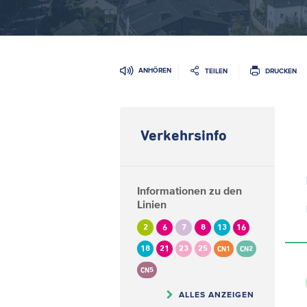
ANHÖREN
TEILEN
DRUCKEN
Verkehrsinfo
Informationen zu den
Linien
2
6
7
8
13
16
18
21
23
25
CN1
CN2
CN5
ALLES ANZEIGEN