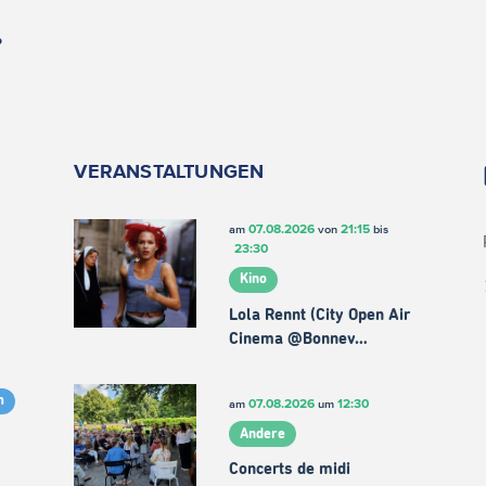
.
VERANSTALTUNGEN
07.08.2026
21:15
am
von
bis
23:30
Kino
Lola Rennt (City Open Air
Cinema @Bonnev…
m
07.08.2026
12:30
am
um
Andere
Concerts de midi