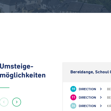
Umsteige-
Bereldange, Schoul 
möglichkeiten
DIRECTION
BE
10
DIRECTION
BE
11
DIRECTION
KI
26