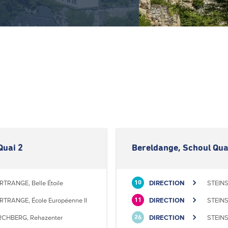
Quai 2
Bereldange, Schoul Qua
RTRANGE, Belle Étoile
DIRECTION
STEINS
10
RTRANGE, École Européenne II
DIRECTION
STEINS
11
RCHBERG, Rehazenter
DIRECTION
STEINS
26