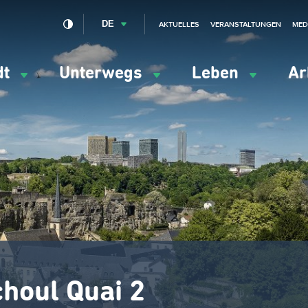
DE
AKTUELLES
VERANSTALTUNGEN
MED
dt
Unterwegs
Leben
Ar
ation
ipale
houl Quai 2