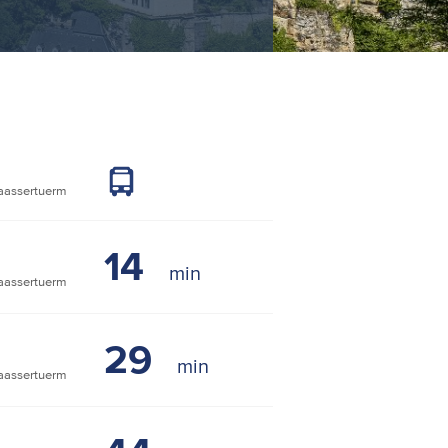
assertuerm
14
assertuerm
29
assertuerm