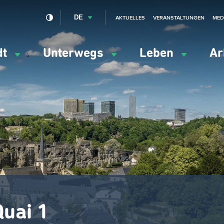
DE
AKTUELLES
VERANSTALTUNGEN
MED
dt
Unterwegs
Leben
Ar
ation
ipale
Quai 1