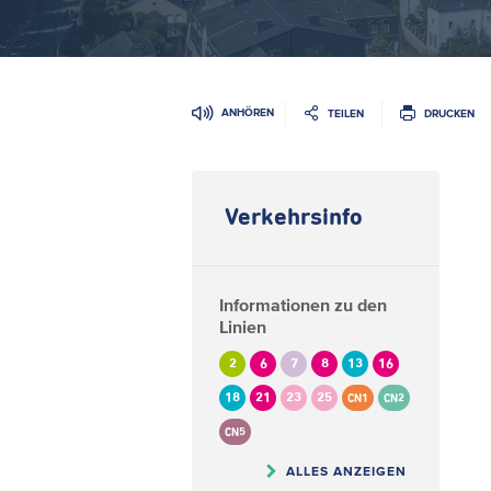
ANHÖREN
TEILEN
DRUCKEN
Verkehrsinfo
Informationen zu den
Linien
2
6
7
8
13
16
18
21
23
25
CN1
CN2
CN5
ALLES ANZEIGEN