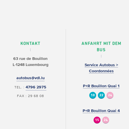
KONTAKT
ANFAHRT MIT DEM
BUS
63 rue de Bouillon
L-1248 Luxembourg
Service Autobus >
Coordonnées
autobus@vdl.lu
P+R Bouillon Quai 1
4796 2975
TEL. :
10
22
24
FAX : 29 68 08
P+R Bouillon Quai 4
15
24