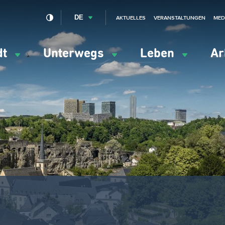
DE
AKTUELLES
VERANSTALTUNGEN
MED
dt
Unterwegs
Leben
Ar
ation
ipale