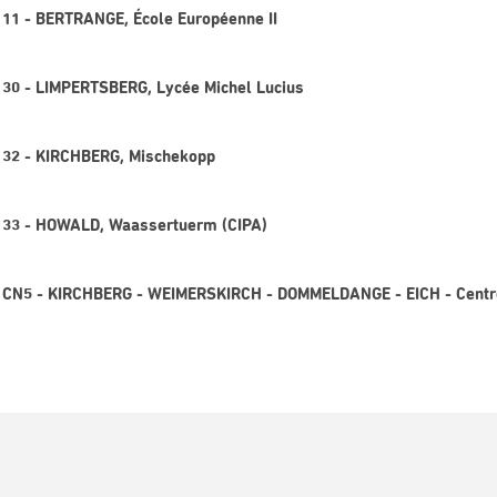
e 11 - BERTRANGE, École Européenne II
ne 30 - LIMPERTSBERG, Lycée Michel Lucius
ne 32 - KIRCHBERG, Mischekopp
ne 33 - HOWALD, Waassertuerm (CIPA)
gne CN5 - KIRCHBERG - WEIMERSKIRCH - DOMMELDANGE - EICH - Centr