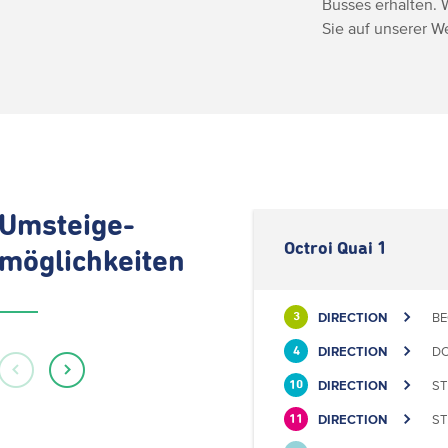
Busses erhalten. 
Sie auf unserer 
Umsteige-
Octroi Quai 1
möglichkeiten
DIRECTION
BE
3
DIRECTION
DO
4
DIRECTION
ST
10
DIRECTION
ST
11