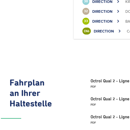
DIRECTION
KI
30
DIRECTION
DO
32
DIRECTION
BA
33
DIRECTION
C
CN6
Fahrplan
Octroi Quai 2 - Lig
PDF
an Ihrer
Octroi Quai 2 - Lig
Haltestelle
PDF
Octroi Quai 2 - Lign
PDF