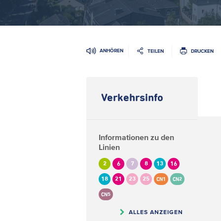
ANHÖREN
TEILEN
DRUCKEN
Verkehrsinfo
Informationen zu den
Linien
2
6
7
8
13
16
18
21
23
25
CN1
CN2
CN5
ALLES ANZEIGEN