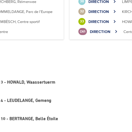
RCHBERG, Réimerwee
DIRECTION
LIMPE
30
MMELDANGE, Parc de l'Europe
DIRECTION
KIRC
32
MBËSCH, Centre sportif
DIRECTION
HOWAL
33
entre
DIRECTION
Cent
CN5
ne 3 - HOWALD, Waassertuerm
ne 4 - LEUDELANGE, Gemeng
e 10 - BERTRANGE, Belle Étoile