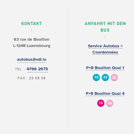
KONTAKT
ANFAHRT MIT DEM
BUS
63 rue de Bouillon
L-1248 Luxembourg
Service Autobus >
Coordonnées
autobus@vdl.lu
P+R Bouillon Quai 1
4796 2975
TEL. :
10
22
24
FAX : 29 68 08
P+R Bouillon Quai 4
15
24