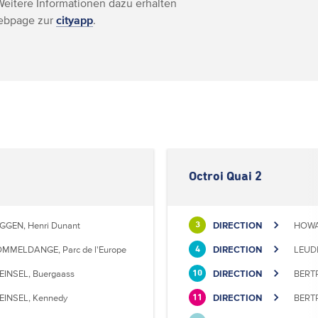
Weitere Informationen dazu erhalten
Webpage zur
cityapp
.
Octroi Quai 2
GGEN, Henri Dunant
DIRECTION
HOWA
3
MMELDANGE, Parc de l'Europe
DIRECTION
LEUD
4
EINSEL, Buergaass
DIRECTION
BERTR
10
EINSEL, Kennedy
DIRECTION
BERTR
11