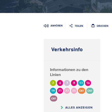
ANHÖREN
TEILEN
DRUCKEN
Verkehrsinfo
Informationen zu den
Linien
2
6
7
8
13
16
18
21
23
25
CN1
CN2
CN5
ALLES ANZEIGEN