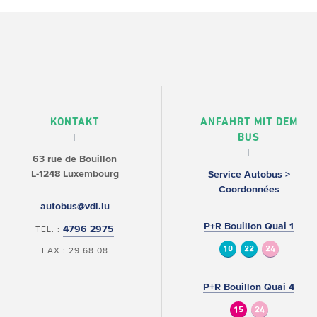
KONTAKT
ANFAHRT MIT DEM
BUS
63 rue de Bouillon
L-1248 Luxembourg
Service Autobus >
Coordonnées
autobus@vdl.lu
P+R Bouillon Quai 1
4796 2975
TEL. :
10
22
24
FAX : 29 68 08
P+R Bouillon Quai 4
15
24