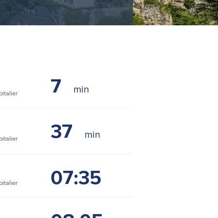
7
italier
37
italier
07:35
italier