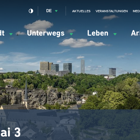
DE
AKTUELLES
VERANSTALTUNGEN
MED
dt
Unterwegs
Leben
Ar
ation
ipale
ai 3