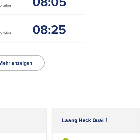
08:05
italier
08:25
italier
Mehr anzeigen
Laang Heck Quai 1