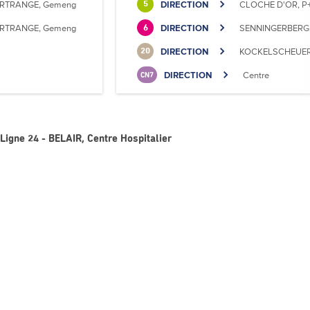
RTRANGE, Gemeng
DIRECTION
CLOCHE D'OR, P+
5
RTRANGE, Gemeng
DIRECTION
SENNINGERBERG, 
6
DIRECTION
KOCKELSCHEUER, 
20
DIRECTION
Centre
CN7
Ligne 24 - BELAIR, Centre Hospitalier