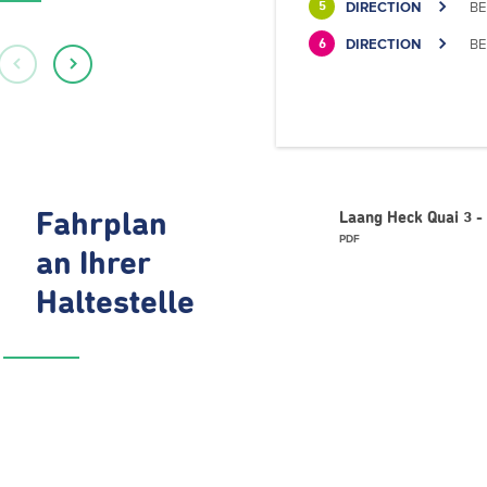
DIRECTION
BE
5
DIRECTION
BE
6
Fahrplan
Laang Heck Quai 3 - 
PDF
an Ihrer
Haltestelle