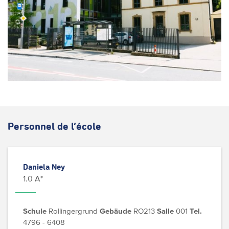
Personnel de l’école
Daniela Ney
1.0 A*
Schule
Rollingergrund
Gebäude
RO213
Salle
001
Tel.
4796 - 6408