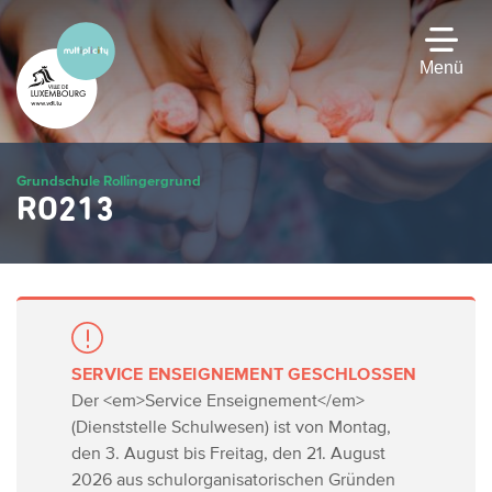
Zum
Hauptinhalt
gehen
Menü
Grundschule Rollingergrund
RO213
SERVICE ENSEIGNEMENT GESCHLOSSEN
Der <em>Service Enseignement</em>
(Dienststelle Schulwesen) ist von Montag,
den 3. August bis Freitag, den 21. August
2026 aus schulorganisatorischen Gründen