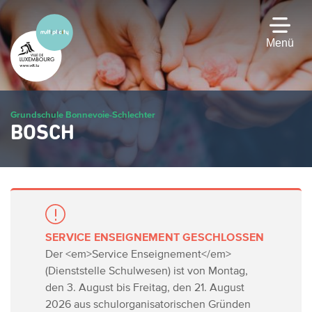
Zum
Hauptinhalt
gehen
Menü
Grundschule Bonnevoie-Schlechter
BOSCH
SERVICE ENSEIGNEMENT GESCHLOSSEN
Der <em>Service Enseignement</em>
(Dienststelle Schulwesen) ist von Montag,
den 3. August bis Freitag, den 21. August
2026 aus schulorganisatorischen Gründen