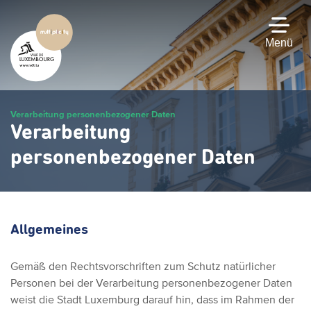
Zum
Hauptinhalt
gehen
Menü
Verarbeitung personenbezogener Daten
Verarbeitung
personenbezogener Daten
Allgemeines
Gemäß den Rechtsvorschriften zum Schutz natürlicher
Personen bei der Verarbeitung personenbezogener Daten
weist die Stadt Luxemburg darauf hin, dass im Rahmen der