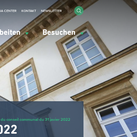
IA CENTER
KONTAKT
NEWSLETTER
beiten
Besuchen
du conseil communal du 31 javier 2022
022