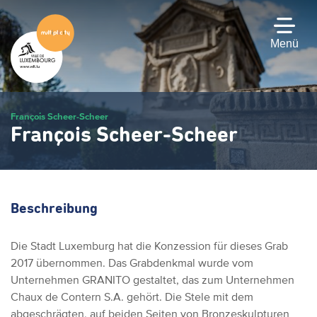
Zum
Hauptinhalt
gehen
Menü
François Scheer-Scheer
François Scheer-Scheer
Beschreibung
Die Stadt Luxemburg hat die Konzession für dieses Grab
2017 übernommen. Das Grabdenkmal wurde vom
Unternehmen GRANITO gestaltet, das zum Unternehmen
Chaux de Contern S.A. gehört. Die Stele mit dem
abgeschrägten, auf beiden Seiten von Bronzeskulpturen