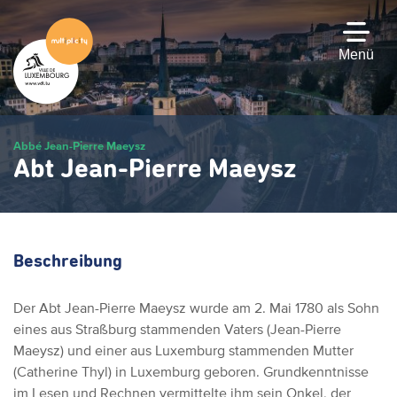
Zum
Hauptinhalt
gehen
Menü
Abbé Jean-Pierre Maeysz
Abt Jean-Pierre Maeysz
Beschreibung
Der Abt Jean-Pierre Maeysz wurde am 2. Mai 1780 als Sohn
eines aus Straßburg stammenden Vaters (Jean-Pierre
Maeysz) und einer aus Luxemburg stammenden Mutter
(Catherine Thyl) in Luxemburg geboren. Grundkenntnisse
im Lesen und Rechnen vermittelte ihm sein Onkel, der