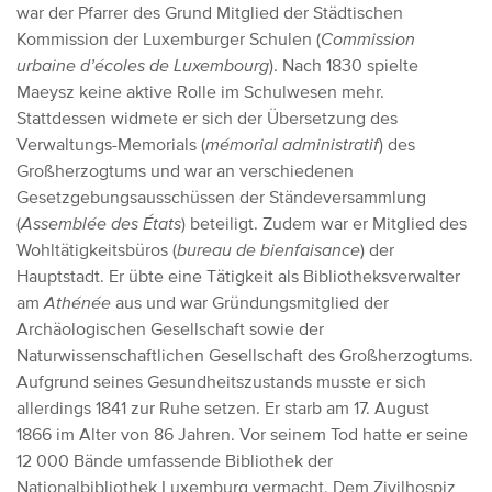
war der Pfarrer des Grund Mitglied der Städtischen
Kommission der Luxemburger Schulen (
Commission
urbaine d’écoles de Luxembourg
). Nach 1830 spielte
Maeysz keine aktive Rolle im Schulwesen mehr.
Stattdessen widmete er sich der Übersetzung des
Verwaltungs-Memorials (
mémorial administratif
) des
Großherzogtums und war an verschiedenen
Gesetzgebungsausschüssen der Ständeversammlung
(
Assemblée des États
) beteiligt. Zudem war er Mitglied des
Wohltätigkeitsbüros (
bureau de bienfaisance
) der
Hauptstadt. Er übte eine Tätigkeit als Bibliotheksverwalter
am
Athénée
aus und war Gründungsmitglied der
Archäologischen Gesellschaft sowie der
Naturwissenschaftlichen Gesellschaft des Großherzogtums.
Aufgrund seines Gesundheitszustands musste er sich
allerdings 1841 zur Ruhe setzen. Er starb am 17. August
1866 im Alter von 86 Jahren. Vor seinem Tod hatte er seine
12 000 Bände umfassende Bibliothek der
Nationalbibliothek Luxemburg vermacht. Dem Zivilhospiz