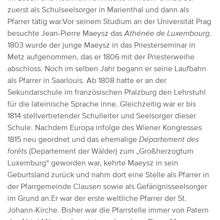
zuerst als Schulseelsorger in Marienthal und dann als
Pfarrer tätig war.Vor seinem Studium an der Universität Prag
besuchte Jean-Pierre Maeysz das
Athénée de Luxembourg
.
1803 wurde der junge Maeysz in das Priesterseminar in
Metz aufgenommen, das er 1806 mit der Priesterweihe
abschloss. Noch im selben Jahr begann er seine Laufbahn
als Pfarrer in Saarlouis. Ab 1808 hatte er an der
Sekundarschule im französischen Pfalzburg den Lehrstuhl
für die lateinische Sprache inne. Gleichzeitig war er bis
1814 stellvertretender Schulleiter und Seelsorger dieser
Schule.
Nachdem Europa infolge des Wiener Kongresses
1815 neu geordnet und das ehemalige
Département des
forêts
(Departement der Wälder) zum „Großherzogtum
Luxemburg“ geworden war, kehrte Maeysz in sein
Geburtsland zurück und nahm dort eine Stelle als Pfarrer in
der Pfarrgemeinde Clausen sowie als Gefängnisseelsorger
im Grund an.Er war der erste weltliche Pfarrer der St.
Johann-Kirche. Bisher war die Pfarrstelle immer von Patern