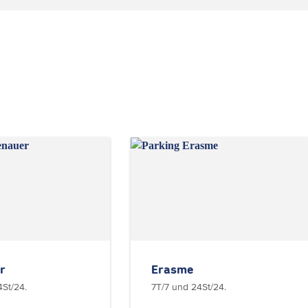
r
Erasme
4St/24.
7T/7 und 24St/24.