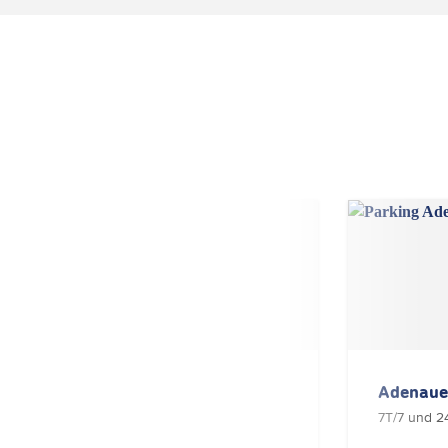
Place de l'Europe
Adenaue
7T/7 und 24St/24.
7T/7 und 2