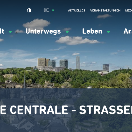
DE
AKTUELLES
VERANSTALTUNGEN
MED
dt
Unterwegs
Leben
Ar
ation
ipale
RE CENTRALE - STRASSEN