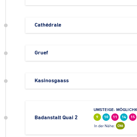
Cathédrale
Gruef
Kasinosgaass
UMSTEIGE- MÖGLICHK
Badanstalt Quai 2
9
10
11
14
15
In der Nähe:
CN6