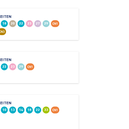
EITEN
18
20
22
23
27
29
CN1
CN3
EITEN
22
23
29
CN1
EITEN
10
13
14
18
22
33
CN1