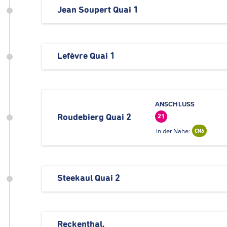
Jean Soupert Quai 1
Lefèvre Quai 1
ANSCHLUSS
Roudebierg Quai 2
21
In der Nähe:
CN6
Steekaul Quai 2
Reckenthal,