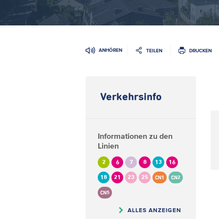
ANHÖREN
TEILEN
DRUCKEN
Verkehrsinfo
Informationen zu den
Linien
2
6
7
8
13
16
18
21
23
25
CN1
CN2
CN5
ALLES ANZEIGEN