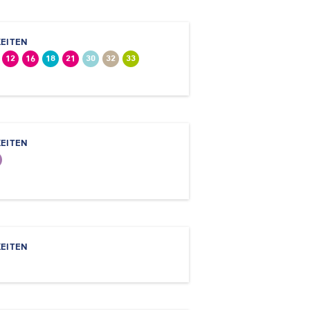
EITEN
12
16
18
21
30
32
33
EITEN
EITEN