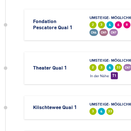
UMSTEIGE- MÖGLICHK
Fondation
2
3
4
6
8
Pescatore Quai 1
CN4
CN5
CN7
UMSTEIGE- MÖGLICHK
Theater Quai 1
2
3
4
33
CN7
In der Nähe:
T1
UMSTEIGE- MÖGLICHK
Kiischtewee Quai 1
3
4
33