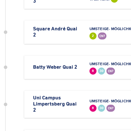
3
Square André Quai
UMSTEIGE- MÖGLICHK
2
2
CN7
UMSTEIGE- MÖGLICHK
Batty Weber Quai 2
8
30
CN7
Uni Campus
UMSTEIGE- MÖGLICHK
Limpertsberg Quai
8
30
CN7
2