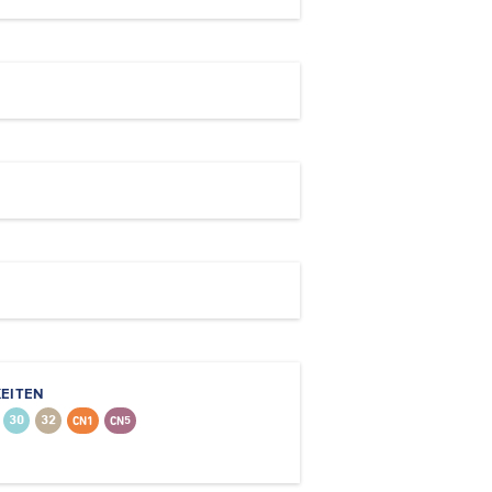
EITEN
30
32
CN1
CN5