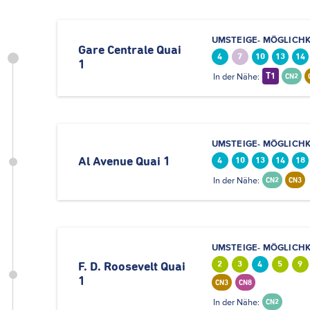
UMSTEIGE- MÖGLICHK
Gare Centrale Quai
4
7
10
13
14
1
In der Nähe:
T1
CN2
UMSTEIGE- MÖGLICHK
Al Avenue Quai 1
4
10
13
14
18
In der Nähe:
CN2
CN3
UMSTEIGE- MÖGLICHK
2
3
4
5
9
F. D. Roosevelt Quai
1
CN3
CN8
In der Nähe:
CN2