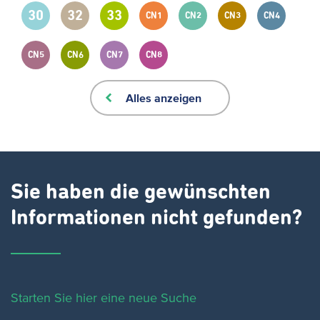
30
32
33
CN1
CN2
CN3
CN4
CN5
CN6
CN7
CN8
Alles anzeigen
Sie haben die gewünschten
Informationen nicht gefunden?
Starten Sie hier eine neue Suche