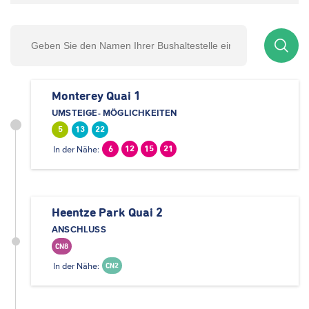
Monterey Quai 1
UMSTEIGE- MÖGLICHKEITEN
5
13
22
In der Nähe:
6
12
15
21
Heentze Park Quai 2
ANSCHLUSS
CN8
In der Nähe:
CN2