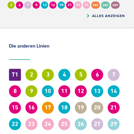
2
6
7
8
13
16
18
21
23
25
CN1
CN2
CN5
ALLES ANZEIGEN
Die anderen Linien
T1
2
3
4
5
6
7
8
9
10
11
12
13
14
15
16
17
18
19
20
21
22
23
24
25
26
27
29