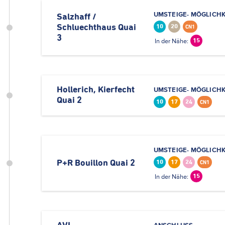
UMSTEIGE- MÖGLICHK
Salzhaff /
Schluechthaus Quai
10
20
CN1
3
In der Nähe:
15
Hollerich, Kierfecht
UMSTEIGE- MÖGLICHK
Quai 2
10
17
24
CN1
UMSTEIGE- MÖGLICHK
P+R Bouillon Quai 2
10
17
24
CN1
In der Nähe:
15