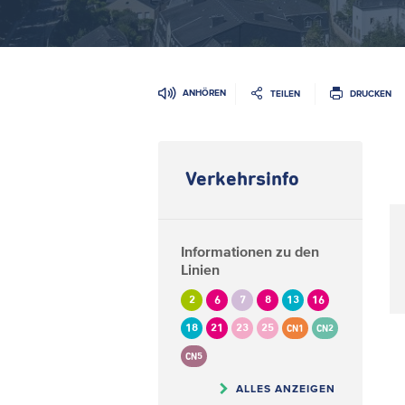
ANHÖREN
TEILEN
DRUCKEN
Verkehrsinfo
Informationen zu den
Linien
2
6
7
8
13
16
18
21
23
25
CN1
CN2
CN5
ALLES ANZEIGEN