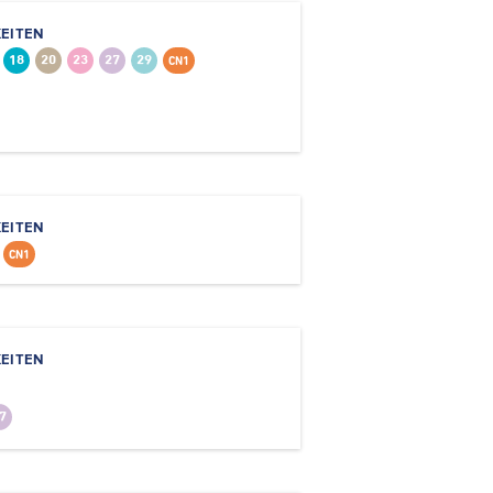
EITEN
18
20
23
27
29
CN1
EITEN
CN1
EITEN
7