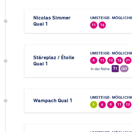
Nicolas Simmer
UMSTEIGE- MÖGLICHK
Quai 1
11
16
UMSTEIGE- MÖGLICHK
Stäreplaz / Étoile
8
11
12
16
21
Quai 1
In der Nähe:
T1
CN7
UMSTEIGE- MÖGLICHK
Wampach Quai 1
5
6
8
11
12