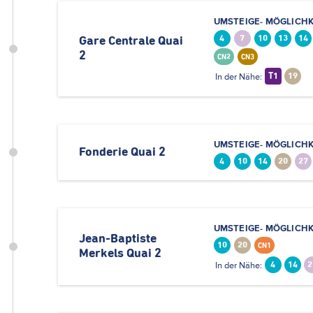
UMSTEIGE- MÖGLICHK
4
7
10
13
14
Gare Centrale Quai
2
CN2
CN3
In der Nähe:
T1
19
UMSTEIGE- MÖGLICHK
Fonderie Quai 2
4
10
14
20
27
UMSTEIGE- MÖGLICHK
Jean-Baptiste
10
20
CN1
Merkels Quai 2
In der Nähe:
4
14
2