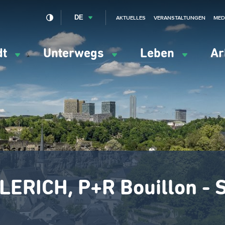
DE
AKTUELLES
VERANSTALTUNGEN
MED
dt
Unterwegs
Leben
Ar
ation
ipale
LLERICH, P+R Bouillon -