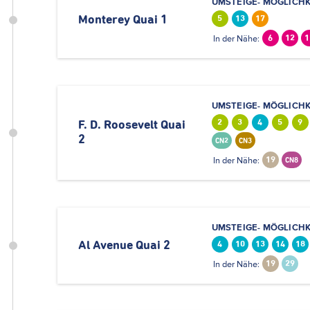
UMSTEIGE- MÖGLICHK
Monterey Quai 1
5
13
17
In der Nähe:
6
12
1
UMSTEIGE- MÖGLICHK
2
3
4
5
9
F. D. Roosevelt Quai
2
CN2
CN3
In der Nähe:
19
CN8
UMSTEIGE- MÖGLICHK
Al Avenue Quai 2
4
10
13
14
18
In der Nähe:
19
29