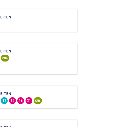
EITEN
EITEN
CN6
EITEN
13
15
16
21
CN6