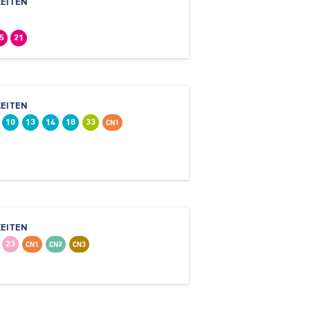
EITEN
5
21
EITEN
10
13
14
18
33
CN1
EITEN
23
CN1
CN2
CN3