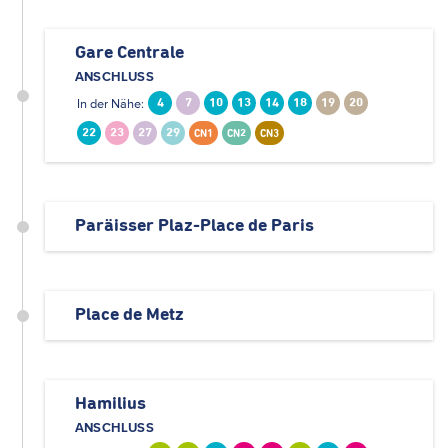
Gare Centrale
ANSCHLUSS
In der Nähe:
4
7
10
13
14
18
19
20
22
23
27
29
CN1
CN2
CN3
Paräisser Plaz-Place de Paris
Place de Metz
Hamilius
ANSCHLUSS