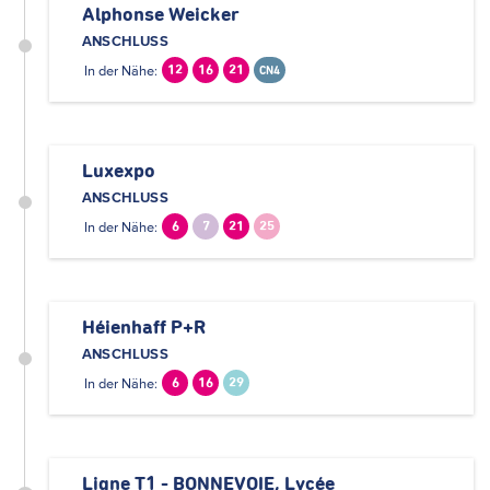
Alphonse Weicker
ANSCHLUSS
In der Nähe:
12
16
21
CN4
Luxexpo
ANSCHLUSS
In der Nähe:
6
7
21
25
Héienhaff P+R
ANSCHLUSS
In der Nähe:
6
16
29
Ligne T1 - BONNEVOIE, Lycée