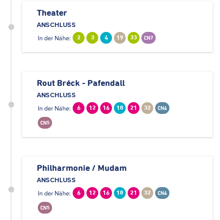
Theater
ANSCHLUSS
In der Nähe:
2
3
4
19
33
CN7
Rout Bréck - Pafendall
ANSCHLUSS
In der Nähe:
6
12
16
18
21
32
CN4
CN5
Philharmonie / Mudam
ANSCHLUSS
In der Nähe:
6
12
16
18
21
32
CN4
CN5