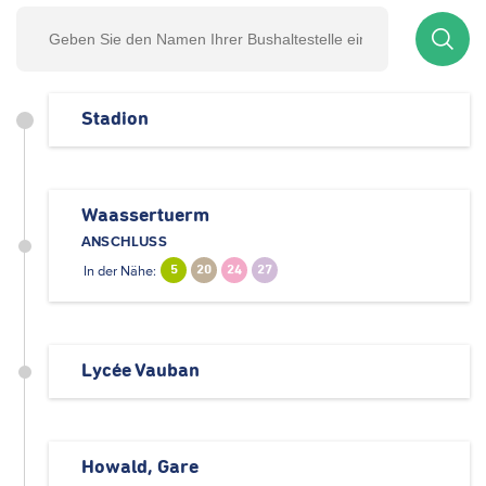
Stadion
Waassertuerm
ANSCHLUSS
In der Nähe:
5
20
24
27
Lycée Vauban
Howald, Gare