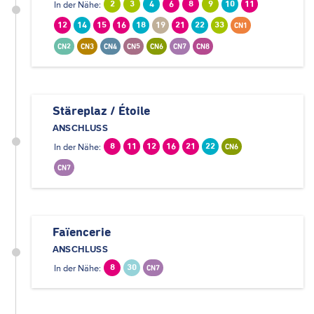
In der Nähe:
2
3
4
6
8
9
10
11
12
14
15
16
18
19
21
22
33
CN1
CN2
CN3
CN4
CN5
CN6
CN7
CN8
Stäreplaz / Étoile
ANSCHLUSS
In der Nähe:
8
11
12
16
21
22
CN6
CN7
Faïencerie
ANSCHLUSS
In der Nähe:
8
30
CN7