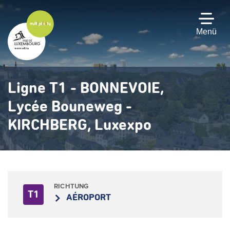
Zum
Hauptinhalt
gehen
Menü
Ligne T1 - BONNEVOIE,
Lycée Bouneweg -
KIRCHBERG, Luxexpo
RICHTUNG
T1
AÉROPORT