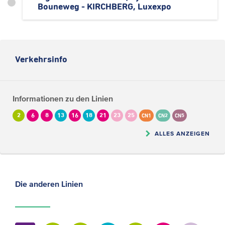
Bouneweg - KIRCHBERG, Luxexpo
Verkehrsinfo
Informationen zu den Linien
2
6
8
13
16
18
21
23
25
CN1
CN2
CN5
ALLES ANZEIGEN
Die anderen Linien