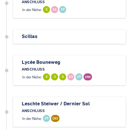
ANSCHLUSS
In der Nähe:
5
24
29
Scillas
Lycée Bouneweg
ANSCHLUSS
In der Nähe:
2
3
5
23
29
CN8
Leschte Steiwer / Dernier Sol
ANSCHLUSS
In der Nähe:
29
CN3