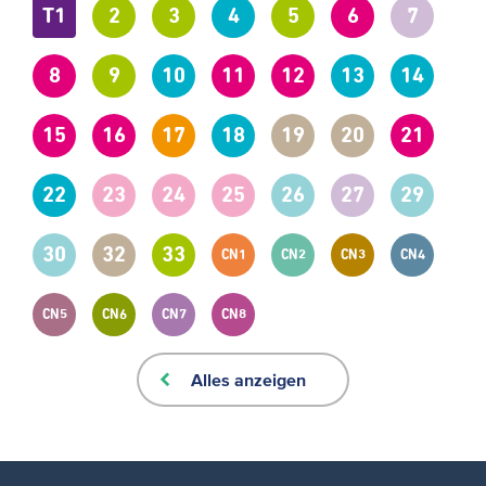
T1
2
3
4
5
6
7
8
9
10
11
12
13
14
15
16
17
18
19
20
21
22
23
24
25
26
27
29
30
32
33
CN1
CN2
CN3
CN4
CN5
CN6
CN7
CN8
Alles anzeigen