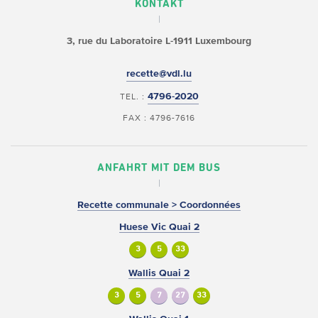
KONTAKT
3, rue du Laboratoire
L-1911 Luxembourg
recette@vdl.lu
4796-2020
TEL. :
FAX : 4796-7616
ANFAHRT MIT DEM BUS
Recette communale > Coordonnées
Huese Vic Quai 2
3
5
33
Wallis Quai 2
3
5
7
27
33