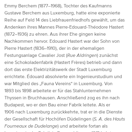
Emmy Berchem (1877–1968), Tochter des Kaufmanns
Gustave Berchem aus Luxemburg, hatte eine exponierte
Reihe auf Feld 14 des Liebfrauenfriedhofs gewählt, um das
Andenken ihres Mannes Pierre-Edouard-Théodore Hastert
(1872–1936) zu ehren. Aus ihrer Ehe gingen keine
Nachkommen hervor. Edouard Hastert war der Sohn von
Pierre Hastert (1836–1910), der in der ehemaligen
Festungsanlage Cavalier Jost (
Rue Aldringen
) zunächst
eine Schokoladenfabrik (Hastert Frères) betrieb und dann
dort das erste Elektrizitätswerk der Stadt Luxemburg
errichtete. Édouard absolvierte ein Ingenieurstudium und
war Mitglied des „Fauna Vereins“ in Luxemburg. Von
1893 bis 1898 arbeitete er für das Stahlunternehmen
Thyssen in Bruchhausen. Anschließend zog es ihn nach
Budapest, wo er den Bau einer Fabrik leitete. Als er
1906 nach Luxemburg zurückkehrte, trat er in die Dienste
der Gesellschaft für Hochöfen Düdelingen (
S. A. des Hauts
Fourneaux de Dudelange
) und arbeitete fortan als