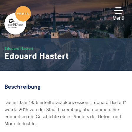
Zum
Hauptinhalt
gehen
Menü
Edouard Hastert
Edouard Hastert
Beschreibung
Die im Jahr 1936 erteilte Grabkonzession „Edouard Hastert“
wurde 2015 von der Stadt Luxemburg übernommen. Sie
erinnert an die Geschichte eines Pioniers der Beton- und
Mörtelindustrie.