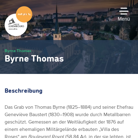
Zum
Hauptinhalt
gehen
Menü
Byrne Thomas
Byrne Thomas
Beschreibung
Das Grab von Thomas Byrne (1825–1884) und seiner Ehefrau
Geneviève Baustert (1830–1908) wurde durch Metallbarren
geschützt. Gemessen an der Weitläufigkeit der 1876 auf
einem ehemaligen Militärgelände erbauten „Villa des
Roses“ am
Boulevard Royal
(58,84 Ar), in der sie lebten, ist