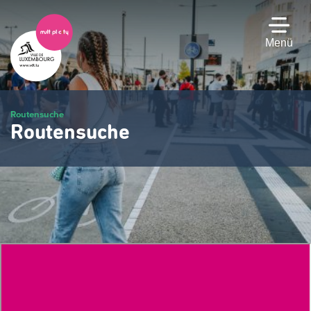
Zum
Hauptinhalt
gehen
Menü
Routensuche
Routensuche