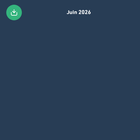
Juin 2026
Passer
au
contenu
principal