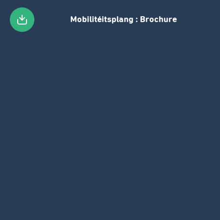
Mobilitéitsplang : Brochure
Passer
au
contenu
principal