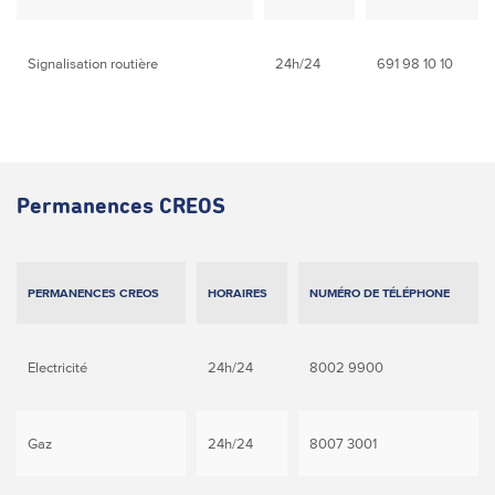
Signalisation routière
24h/24
691 98 10 10
Permanences CREOS
PERMANENCES CREOS
HORAIRES
NUMÉRO DE TÉLÉPHONE
Electricité
24h/24
8002 9900
Gaz
24h/24
8007 3001