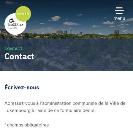
Passer
au
contenu
menu
principal
CONTACT
Contact
Écrivez-nous
Adressez-vous à l’administration communale de la Ville de
Luxembourg à l'aide de ce formulaire dédié.
* champs obligatoires