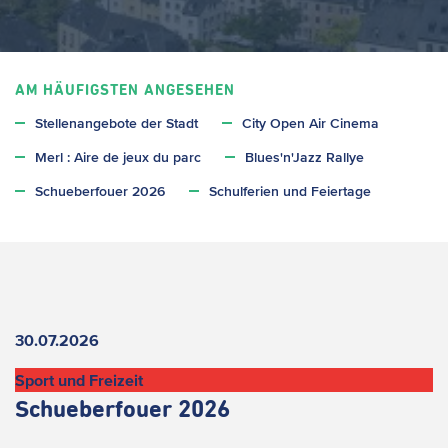
AM HÄUFIGSTEN ANGESEHEN
Stellenangebote der Stadt
City Open Air Cinema
Merl : Aire de jeux du parc
Blues'n'Jazz Rallye
Schueberfouer 2026
Schulferien und Feiertage
Aktuelles
30.07.2026
Sport und Freizeit
Schueberfouer 2026