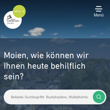
Zum
Hauptinhalt
gehen
Menü
Moien,
wie können wir
Ihnen heute behilflich
sein?